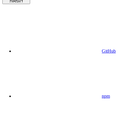
דוגמאות
GitHub
npm