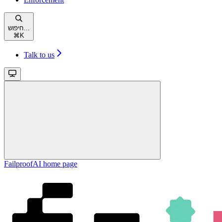
חיפוש...
⌘
K
Talk to us
FailproofAI
home page