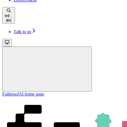
सर्च...
⌘
K
Talk to us
FailproofAI
home page