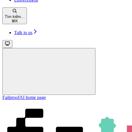
Tìm kiếm...
⌘
K
Talk to us
FailproofAI
home page