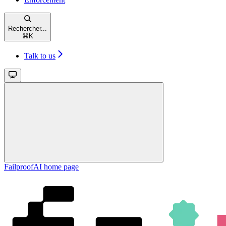
Rechercher...
⌘
K
Talk to us
FailproofAI
home page