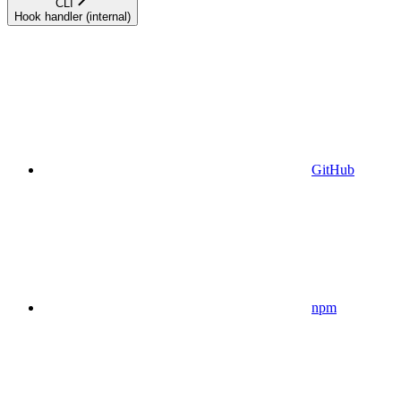
CLI
Hook handler (internal)
GitHub
npm