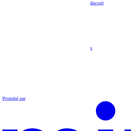
discord
x
Propulsé par