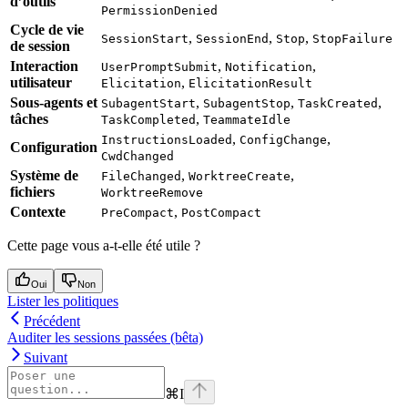
d’outils
PermissionDenied
Cycle de vie
,
,
,
SessionStart
SessionEnd
Stop
StopFailure
de session
Interaction
,
,
UserPromptSubmit
Notification
utilisateur
,
Elicitation
ElicitationResult
Sous-agents et
,
,
,
SubagentStart
SubagentStop
TaskCreated
tâches
,
TaskCompleted
TeammateIdle
,
,
InstructionsLoaded
ConfigChange
Configuration
CwdChanged
Système de
,
,
FileChanged
WorktreeCreate
fichiers
WorktreeRemove
Contexte
,
PreCompact
PostCompact
Cette page vous a-t-elle été utile ?
Oui
Non
Lister les politiques
Précédent
Auditer les sessions passées (bêta)
Suivant
⌘
I