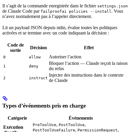
Il s’agit de la commande enregistrée dans le fichier
settings.json
de Claude Code par
. Vous
failproofai policies --install
n’avez normalement pas à l’appeler directement.
Lit un payload JSON depuis stdin, évalue toutes les politiques
activées et se termine avec un code indiquant la décision :
Code de
Décision
Effet
sortie
Autoriser l’action
0
allow
Bloquer l’action — Claude reçoit la raison
1
deny
du refus
Injecter des instructions dans le contexte
2
instruct
de Claude
Types d’événements pris en charge
Catégorie
Événements
,
,
PreToolUse
PostToolUse
Exécution
,
,
PostToolUseFailure
PermissionRequest