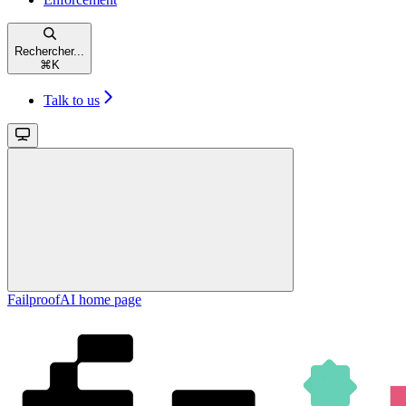
Rechercher...
⌘
K
Talk to us
FailproofAI
home page