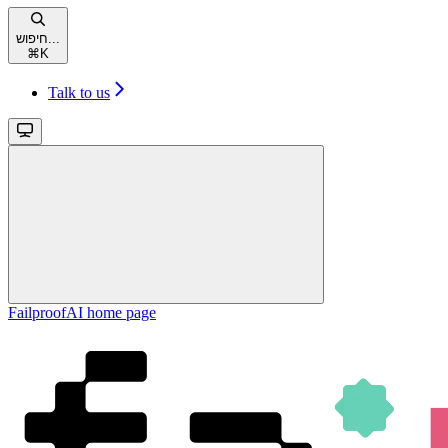
חיפוש...
⌘
K
Talk to us
FailproofAI
home page