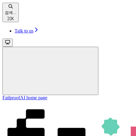
검색...
⌘
K
Talk to us
FailproofAI
home page