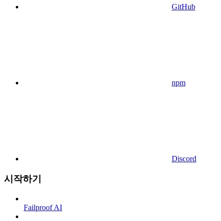
GitHub
npm
Discord
시작하기
Failproof AI