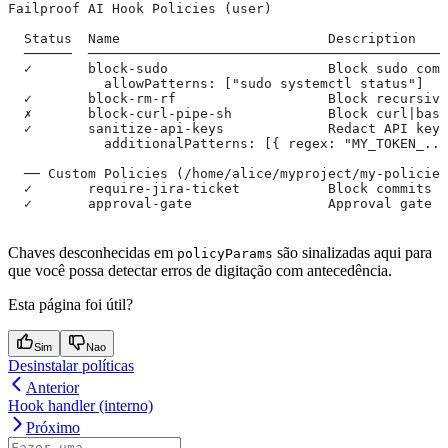
Failproof AI Hook Policies (user)
  Status  Name                          Description
  ──────  ─────────────────────────────────────────────
  ✓       block-sudo                    Block sudo comm
            allowPatterns: ["sudo systemctl status"]
  ✓       block-rm-rf                   Block recursive
  ✗       block-curl-pipe-sh            Block curl|bash
  ✓       sanitize-api-keys             Redact API keys
            additionalPatterns: [{ regex: "MY_TOKEN_...
  ── Custom Policies (/home/alice/myproject/my-policies
  ✓       require-jira-ticket           Block commits w
  ✓       approval-gate                 Approval gate f
Chaves desconhecidas em
são sinalizadas aqui para
policyParams
que você possa detectar erros de digitação com antecedência.
Esta página foi útil?
Sim
Nao
Desinstalar políticas
Anterior
Hook handler (interno)
Próximo