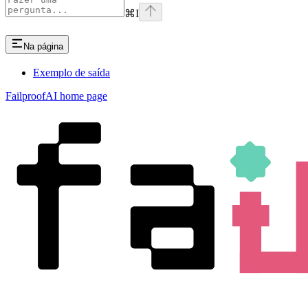
⌘
I
Na página
Exemplo de saída
FailproofAI
home page