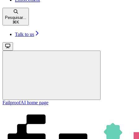
Pesquisar...
⌘
K
Talk to us
FailproofAI
home page