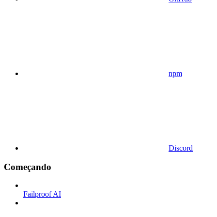
npm
Discord
Começando
Failproof AI