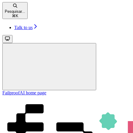
Pesquisar...
⌘
K
Talk to us
FailproofAI
home page