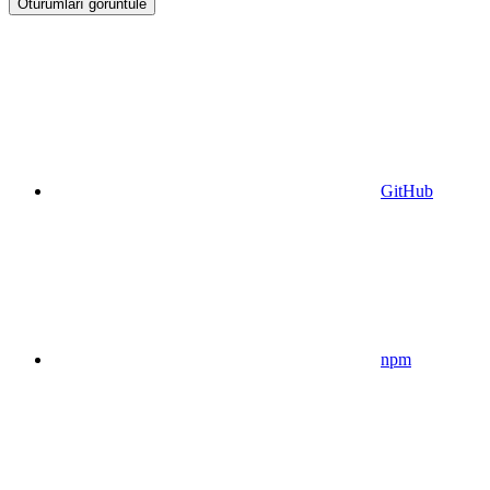
Oturumları görüntüle
GitHub
npm