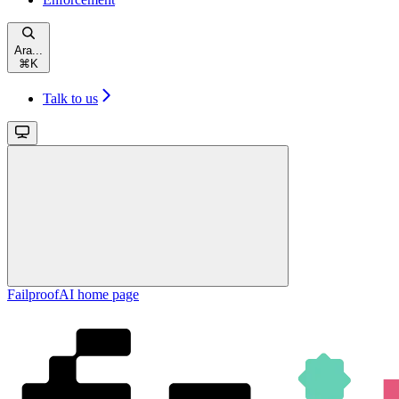
Ara...
⌘
K
Talk to us
FailproofAI
home page