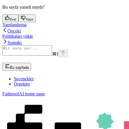
Bu sayfa yararlı mıydı?
Evet
Hayir
Yapılandırma
Önceki
Politikaları yükle
Sonraki
⌘
I
Bu sayfada
Seçenekler
Örnekler
FailproofAI
home page