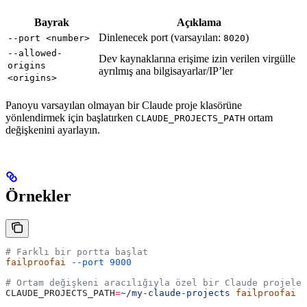
Bayrak
Açıklama
Dinlenecek port (varsayılan:
)
--port <number>
8020
--allowed-
Dev kaynaklarına erişime izin verilen virgülle
origins
ayrılmış ana bilgisayarlar/IP’ler
<origins>
Panoyu varsayılan olmayan bir Claude proje klasörüne
yönlendirmek için başlatırken
ortam
CLAUDE_PROJECTS_PATH
değişkenini ayarlayın.
Örnekler
# Farklı bir portta başlat
failproofai
 --port
 9000
# Ortam değişkeni aracılığıyla özel bir Claude projeler
CLAUDE_PROJECTS_PATH
=
~/my-claude-projects
 failproofai