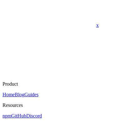
x
Product
Home
Blog
Guides
Resources
npm
GitHub
Discord