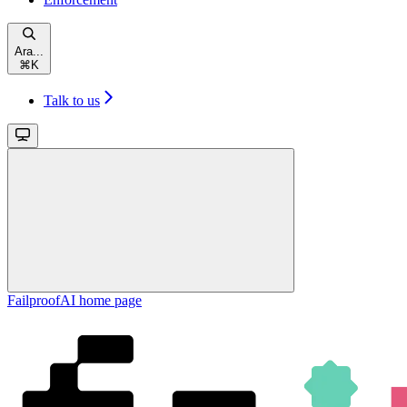
Ara...
⌘
K
Talk to us
FailproofAI
home page