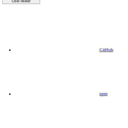
Özel İlkeler
GitHub
npm