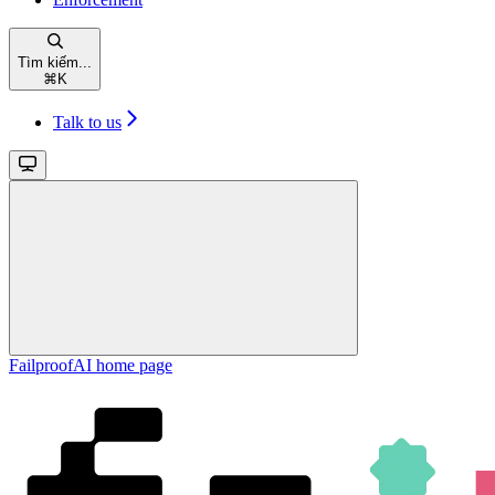
Tìm kiếm...
⌘
K
Talk to us
FailproofAI
home page