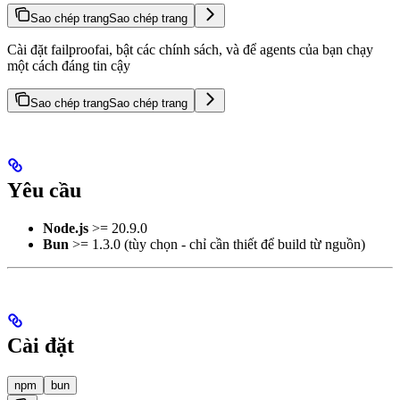
Sao chép trang
Sao chép trang
Cài đặt failproofai, bật các chính sách, và để agents của bạn chạy
một cách đáng tin cậy
Sao chép trang
Sao chép trang
Yêu cầu
Node.js
>= 20.9.0
Bun
>= 1.3.0 (tùy chọn - chỉ cần thiết để build từ nguồn)
Cài đặt
npm
bun