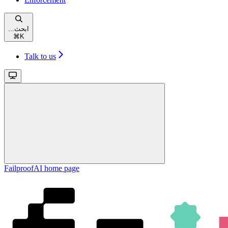
...ابحث
⌘
K
Talk to us
FailproofAI
home page