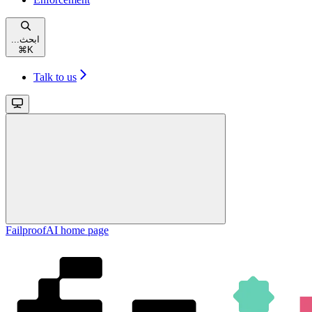
...ابحث
⌘
K
Talk to us
FailproofAI
home page