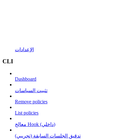
الإعدادات
CLI
Dashboard
تثبيت السياسات
Remove policies
List policies
معالج Hook (داخلي)
تدقيق الجلسات السابقة (تجريبي)