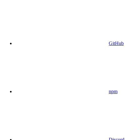
GitHub
npm
Discord