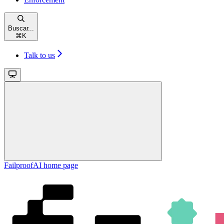
Buscar...
⌘
K
Talk to us
FailproofAI
home page