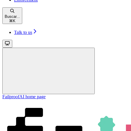
Buscar...
⌘
K
Talk to us
FailproofAI
home page