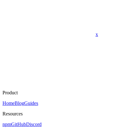
x
Product
Home
Blog
Guides
Resources
npm
GitHub
Discord