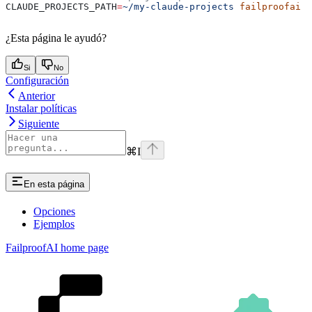
CLAUDE_PROJECTS_PATH
=
~/my-claude-projects
 failproofai
¿Esta página le ayudó?
Si
No
Configuración
Anterior
Instalar políticas
Siguiente
⌘
I
En esta página
Opciones
Ejemplos
FailproofAI
home page