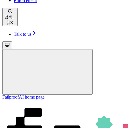
Enforcement
검색...
⌘
K
Talk to us
FailproofAI
home page