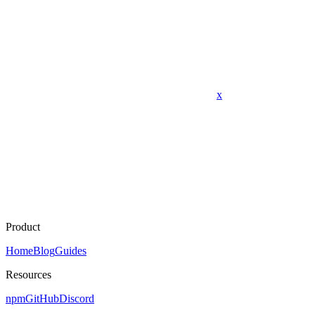
x
Product
Home
Blog
Guides
Resources
npm
GitHub
Discord