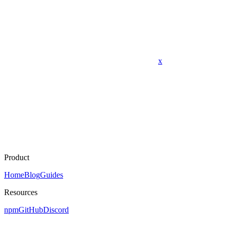
x
Product
Home
Blog
Guides
Resources
npm
GitHub
Discord