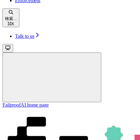
Enforcement
検索...
⌘
K
Talk to us
FailproofAI
home page