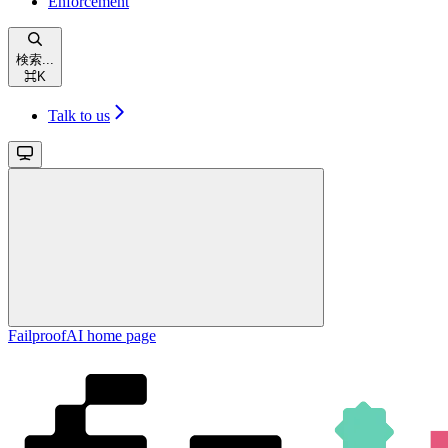
Enforcement
検索...
⌘
K
Talk to us
FailproofAI
home page