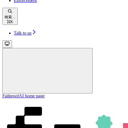
Enforcement
検索...
⌘
K
Talk to us
FailproofAI
home page