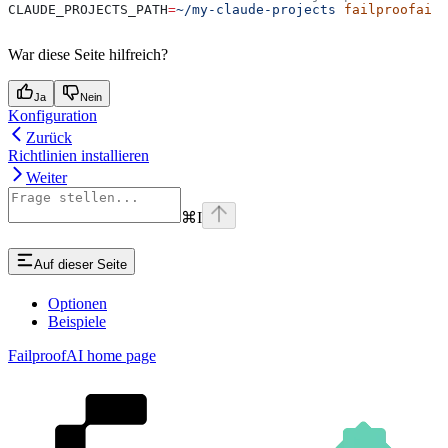
CLAUDE_PROJECTS_PATH
=
~/my-claude-projects
 failproofai
War diese Seite hilfreich?
Ja
Nein
Konfiguration
Zurück
Richtlinien installieren
Weiter
⌘
I
Auf dieser Seite
Optionen
Beispiele
FailproofAI
home page