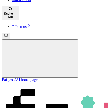
Suchen...
⌘
K
Talk to us
FailproofAI
home page