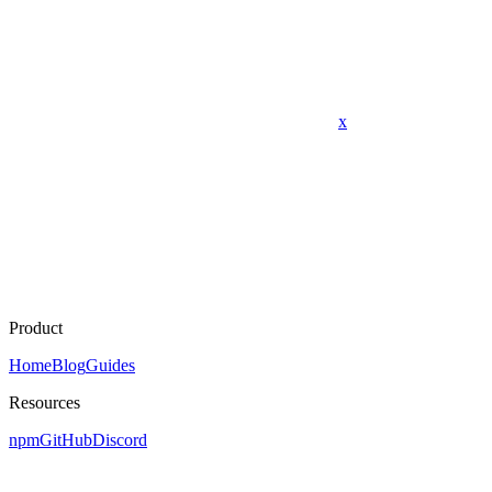
x
Product
Home
Blog
Guides
Resources
npm
GitHub
Discord