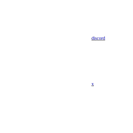
discord
x