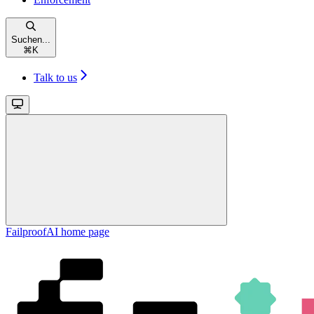
Suchen...
⌘
K
Talk to us
FailproofAI
home page