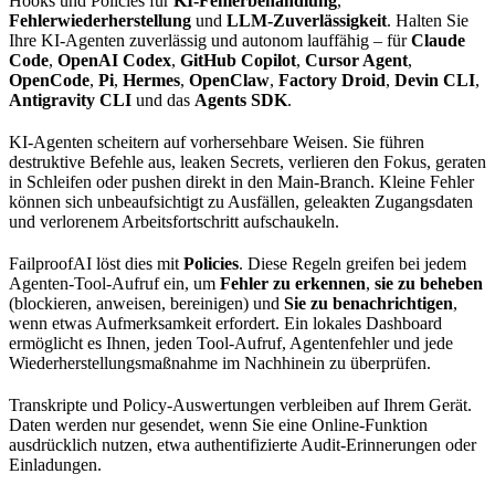
Hooks und Policies für
KI-Fehlerbehandlung
,
Fehlerwiederherstellung
und
LLM-Zuverlässigkeit
. Halten Sie
Ihre KI-Agenten zuverlässig und autonom lauffähig – für
Claude
Code
,
OpenAI Codex
,
GitHub Copilot
,
Cursor Agent
,
OpenCode
,
Pi
,
Hermes
,
OpenClaw
,
Factory Droid
,
Devin CLI
,
Antigravity CLI
und das
Agents SDK
.
KI-Agenten scheitern auf vorhersehbare Weisen. Sie führen
destruktive Befehle aus, leaken Secrets, verlieren den Fokus, geraten
in Schleifen oder pushen direkt in den Main-Branch. Kleine Fehler
können sich unbeaufsichtigt zu Ausfällen, geleakten Zugangsdaten
und verlorenem Arbeitsfortschritt aufschaukeln.
FailproofAI löst dies mit
Policies
. Diese Regeln greifen bei jedem
Agenten-Tool-Aufruf ein, um
Fehler zu erkennen
,
sie zu beheben
(blockieren, anweisen, bereinigen) und
Sie zu benachrichtigen
,
wenn etwas Aufmerksamkeit erfordert. Ein lokales Dashboard
ermöglicht es Ihnen, jeden Tool-Aufruf, Agentenfehler und jede
Wiederherstellungsmaßnahme im Nachhinein zu überprüfen.
Transkripte und Policy-Auswertungen verbleiben auf Ihrem Gerät.
Daten werden nur gesendet, wenn Sie eine Online-Funktion
ausdrücklich nutzen, etwa authentifizierte Audit-Erinnerungen oder
Einladungen.