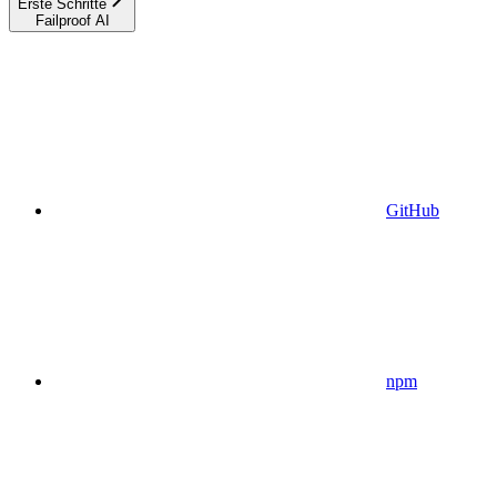
Erste Schritte
Failproof AI
GitHub
npm