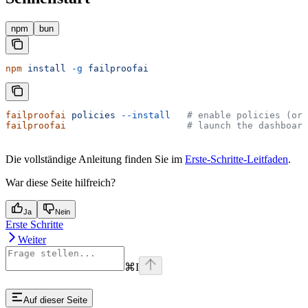
npm
bun
npm
 install
 -g
 failproofai
failproofai
 policies
 --install
   # enable policies (or 
failproofai
                      # launch the dashboard
Die vollständige Anleitung finden Sie im
Erste-Schritte-Leitfaden
.
War diese Seite hilfreich?
Ja
Nein
Erste Schritte
Weiter
⌘
I
Auf dieser Seite