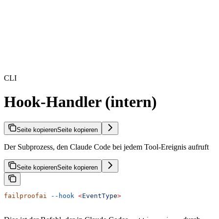
CLI
Hook-Handler (intern)
Seite kopieren
Seite kopieren
Der Subprozess, den Claude Code bei jedem Tool-Ereignis aufruft
Seite kopieren
Seite kopieren
failproofai
 --hook
 <
EventTyp
e
>