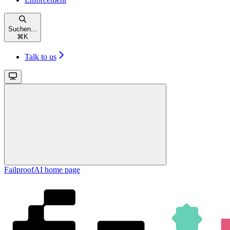
Suchen...
⌘
K
Talk to us
FailproofAI
home page