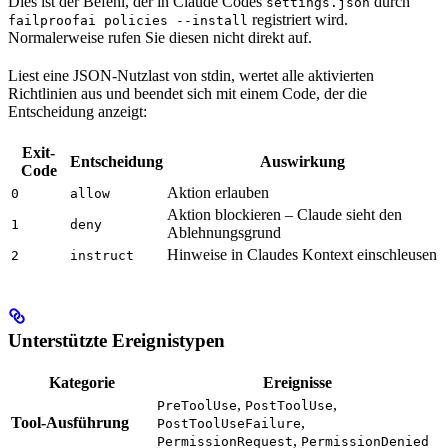
Dies ist der Befehl, der in Claude Codes
durch
settings.json
registriert wird.
failproofai policies --install
Normalerweise rufen Sie diesen nicht direkt auf.
Liest eine JSON-Nutzlast von stdin, wertet alle aktivierten
Richtlinien aus und beendet sich mit einem Code, der die
Entscheidung anzeigt:
Exit-
Entscheidung
Auswirkung
Code
Aktion erlauben
0
allow
Aktion blockieren – Claude sieht den
1
deny
Ablehnungsgrund
Hinweise in Claudes Kontext einschleusen
2
instruct
Unterstützte Ereignistypen
Kategorie
Ereignisse
,
,
PreToolUse
PostToolUse
Tool-Ausführung
,
PostToolUseFailure
,
PermissionRequest
PermissionDenied