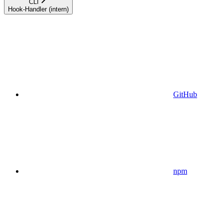
CLI
Hook-Handler (intern)
GitHub
npm