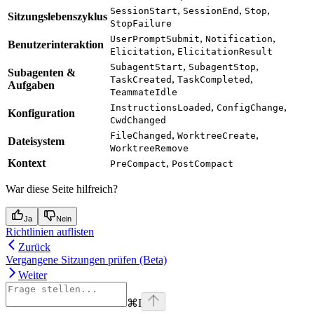
,
,
,
SessionStart
SessionEnd
Stop
Sitzungslebenszyklus
StopFailure
,
,
UserPromptSubmit
Notification
Benutzerinteraktion
,
Elicitation
ElicitationResult
,
,
SubagentStart
SubagentStop
Subagenten &
,
,
TaskCreated
TaskCompleted
Aufgaben
TeammateIdle
,
,
InstructionsLoaded
ConfigChange
Konfiguration
CwdChanged
,
,
FileChanged
WorktreeCreate
Dateisystem
WorktreeRemove
Kontext
,
PreCompact
PostCompact
War diese Seite hilfreich?
Ja
Nein
Richtlinien auflisten
Zurück
Vergangene Sitzungen prüfen (Beta)
Weiter
⌘
I