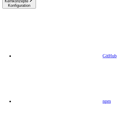
Kernkonzepte
Konfiguration
GitHub
npm