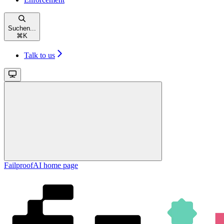
Suchen...
⌘
K
Talk to us
FailproofAI
home page