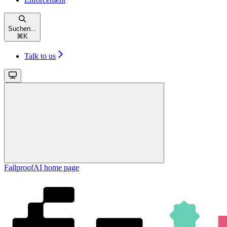
Suchen...
⌘
K
Talk to us
FailproofAI
home page