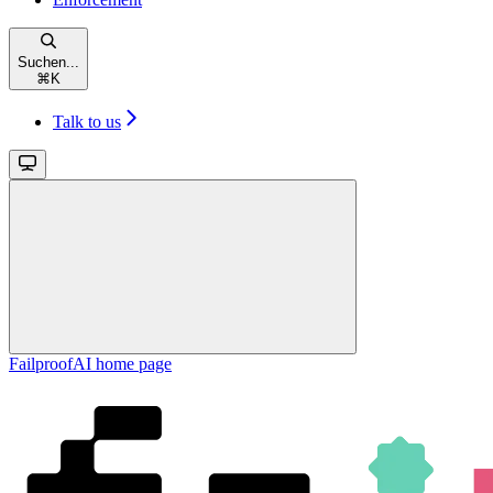
Suchen...
⌘
K
Talk to us
FailproofAI
home page